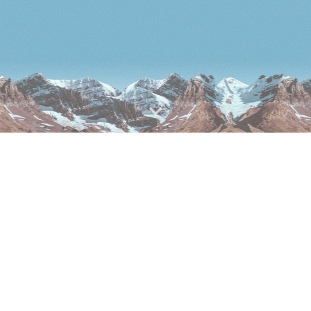
Обо мне
Меня зовут Роман Воронов. Я занимаюсь управлением IT-
проектами, разработкой цифровых платформ, мобильных
приложений и маркетплейсов.
За годы работы принимал участие в создании и развитии проектов
в сферах электронной коммерции, логистики, промышленности,