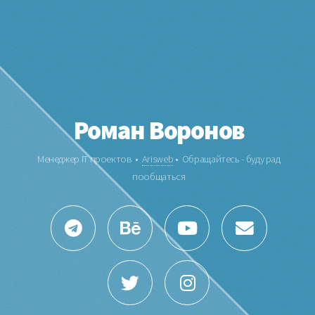
Роман Воронов
Менеджер IT проектов •
Arisweb
• Обращайтесь - буду рад
пообщаться